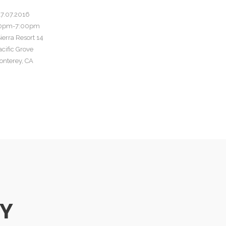
17.07.2016
0pm-7:00pm
ierra Resort
14
acific Grove
onterey, CA
Y