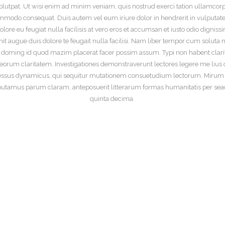
utpat. Ut wisi enim ad minim veniam, quis nostrud exerci tation ullamcorper
ommodo consequat. Duis autem vel eum iriure dolor in hendrerit in vulputate 
olore eu feugiat nulla facilisis at vero eros et accumsan et iusto odio digniss
nit augue duis dolore te feugait nulla facilisi. Nam liber tempor cum soluta n
 doming id quod mazim placerat facer possim assum. Typi non habent clari
cit eorum claritatem. Investigationes demonstraverunt lectores legere me lius 
ocessus dynamicus, qui sequitur mutationem consuetudium lectorum. Mirum e
utamus parum claram, anteposuerit litterarum formas humanitatis per sea
quinta decima.