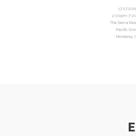
17.07.201
2:00pm-7:
The Sierra Res
Pacific Gro
Monterey, 