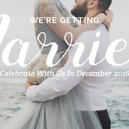
WE’RE GETTING
Celebrate With Us In December 201