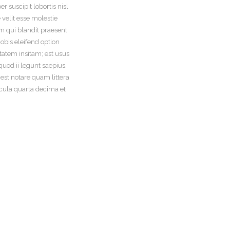
 suscipit lobortis nisl
velit esse molestie
im qui blandit praesent
obis eleifend option
tatem insitam; est usus
quod ii legunt saepius.
st notare quam littera
cula quarta decima et