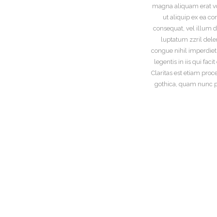
magna aliquam erat vol
ut aliquip ex ea c
consequat, vel illum d
luptatum zzril dele
congue nihil imperdiet
legentis in iis qui fa
Claritas est etiam pr
gothica, quam nunc p