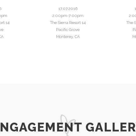
6
17.07.2016
00pm
2:00pm-7:00pm
2:0
ort
14
The Sierra Resort
14
The S
ve
Pacific Grove
P
CA
Monterey, CA
M
ENGAGEMENT GALLER