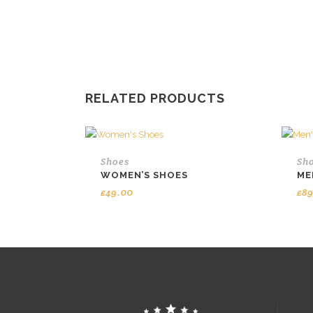
RELATED PRODUCTS
Shoes
Sh
WOMEN’S SHOES
ME
£
49.00
£
8