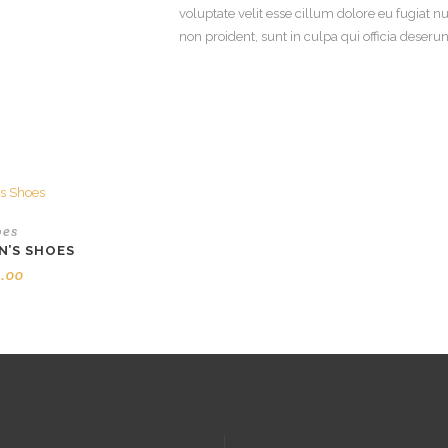
voluptate velit esse cillum dolore eu fugiat n
non proident, sunt in culpa qui officia deseru
oes
N’S SHOES
9.00